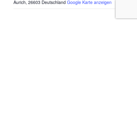
Aurich
,
26603
Deutschland
Google Karte anzeigen
UNSEREN NEWSLETTER BESTELLEN
Vorname
Nachname
Email
Zur Nutzung dieses Serviceangebotes akzeptiere ich die
Datenschutzerklärung des Anbieters.