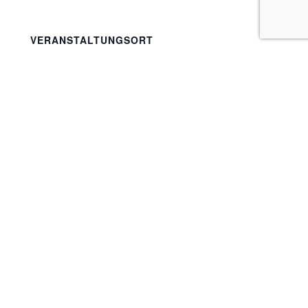
VERANSTALTUNGSORT
Zwischenraum Osterstraße
Osterstraße 28-30
Aurich
,
26603
Deutschland
Google Karte anzeigen
UNSEREN NEWSLETTER BESTELLEN
Vorname
Nachname
Email
Zur Nutzung dieses Serviceangebotes akzeptiere ich die