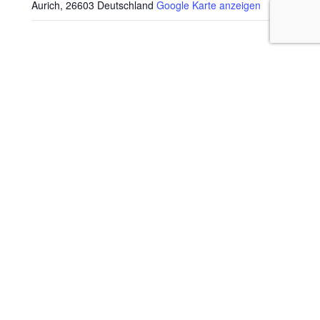
Aurich
,
26603
Deutschland
Google Karte anzeigen
UNSEREN NEWSLETTER BESTELLEN
Vorname
Nachname
Email
Zur Nutzung dieses Serviceangebotes akzeptiere ich die
Datenschutzerklärung des Anbieters.