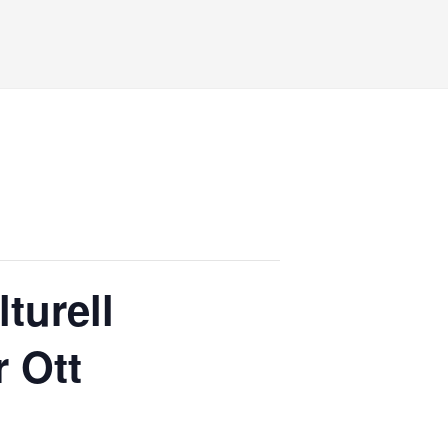
turell
 Ott