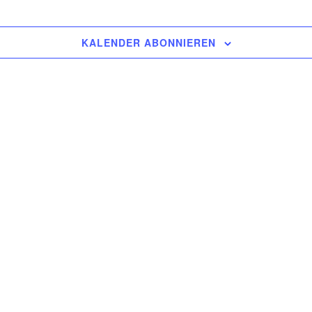
KALENDER ABONNIEREN
RE ÖFFNUNGSZEITEN
DAS KLEINGEDRUCKTE
n geschlossen.
Datenschutz
Impressum
Satzung und Vorstand
g