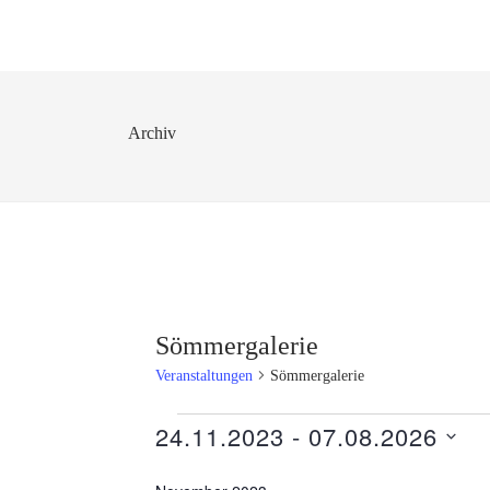
Archiv
Sömmergalerie
Veranstaltungen
Sömmergalerie
Veranstaltungen
24.11.2023
 - 
07.08.2026
Datum
wählen.